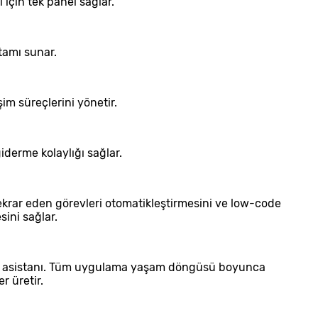
için tek panel sağlar.
rtamı sunar.
im süreçlerini yönetir.
iderme kolaylığı sağlar.
n tekrar eden görevleri otomatikleştirmesini ve low-code
sini sağlar.
AI asistanı. Tüm uygulama yaşam döngüsü boyunca
r üretir.