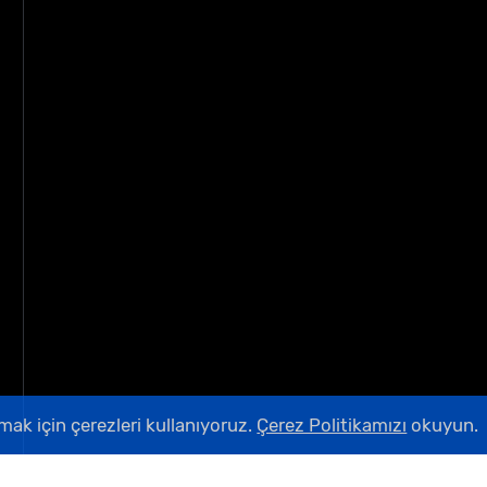
ak için çerezleri kullanıyoruz.
Çerez Politikamızı
okuyun.