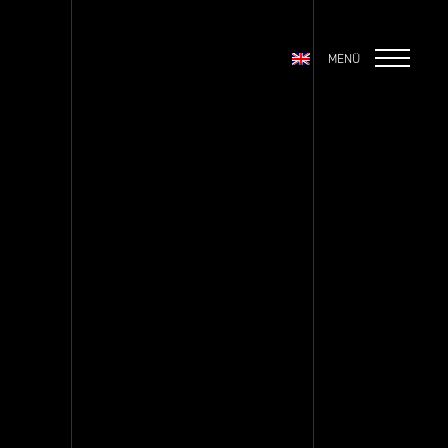
MENÜ
info@logicalbond.com
Aklınızda bir proje varsa,